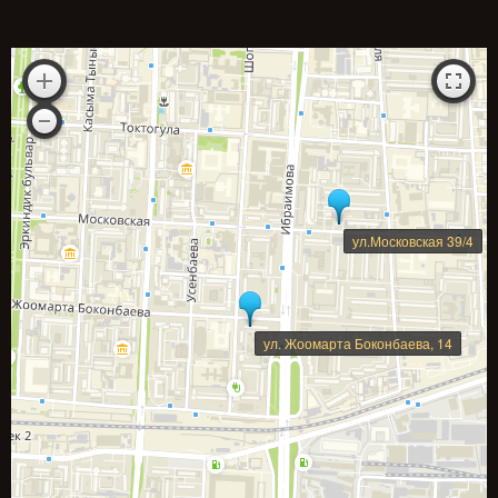
ул.Московская 39/4
ул. Жоомарта Боконбаева, 14