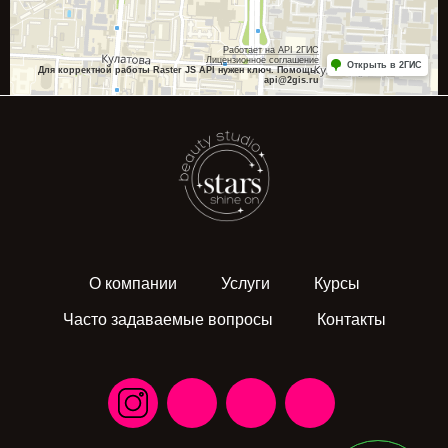
Работает на API 2ГИС
Лицензионное соглашение
Открыть в 2ГИС
Для корректной работы Raster JS API нужен ключ. Помощь:
api@2gis.ru
О компании
Услуги
Курсы
Часто задаваемые вопросы
Контакты